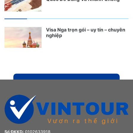
Visa Nga trọn gói – uy tín – chuyên
nghiệp
Số ĐKKD:
0102633918