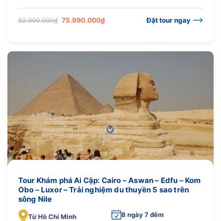
Giá
Giá
82.990.000
₫
75.990.000
₫
Đặt tour ngay
gốc
hiện
là:
tại
82.990.000₫.
là:
75.990.000₫.
Tour Khám phá Ai Cập: Cairo – Aswan – Edfu – Kom
Obo – Luxor – Trải nghiệm du thuyền 5 sao trên
sông Nile
8 ngày 7 đêm
Từ Hồ Chí Minh