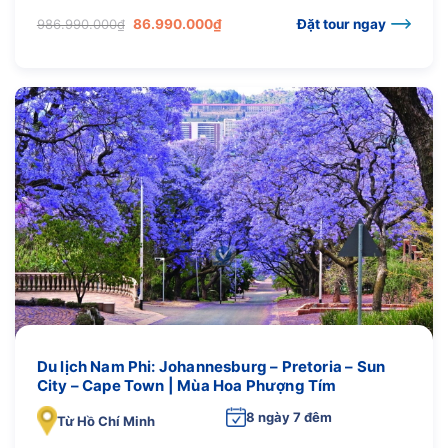
Giá
Giá
986.990.000
₫
86.990.000
₫
Đặt tour ngay
gốc
hiện
là:
tại
986.990.000₫.
là:
86.990.000₫.
Du lịch Nam Phi: Johannesburg – Pretoria – Sun
City – Cape Town | Mùa Hoa Phượng Tím
8 ngày 7 đêm
Từ Hồ Chí Minh