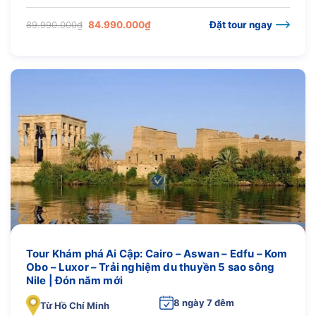
Giá
Giá
89.990.000
₫
84.990.000
₫
Đặt tour ngay
gốc
hiện
là:
tại
89.990.000₫.
là:
84.990.000₫.
Tour Khám phá Ai Cập: Cairo – Aswan – Edfu – Kom
Obo – Luxor – Trải nghiệm du thuyền 5 sao sông
Nile | Đón năm mới
8 ngày 7 đêm
Từ Hồ Chí Minh