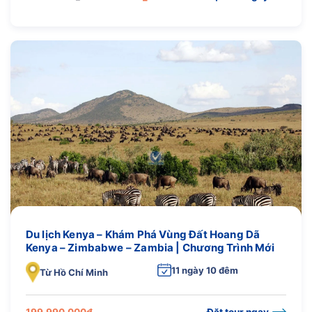
gốc
hiện
là:
tại
79.990.000₫.
là:
69.990.000₫.
Du lịch Kenya – Khám Phá Vùng Đất Hoang Dã
Kenya – Zimbabwe – Zambia | Chương Trình Mới
11 ngày 10 đêm
Từ Hồ Chí Minh
199.990.000
₫
Đặt tour ngay