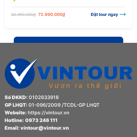
Giá
Giá
82.990.000
₫
72.990.000
₫
Đặt tour ngay
gốc
hiện
là:
tại
82.990.000₫.
là:
72.990.000₫.
Số ĐKKD:
0102633918
GP LHQT:
01-096/2009 /TCDL-GP LHQT
Website:
https://vintour.vn
Hotline:
0973 246 111
Email:
vintour@vintour.vn