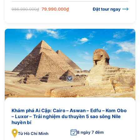
Giá
Giá
986.990.000
₫
79.990.000
₫
Đặt tour ngay
gốc
hiện
là:
tại
986.990.000₫.
là:
79.990.000₫.
Khám phá Ai Cập: Cairo – Aswan – Edfu – Kom Obo
– Luxor – Trải nghiệm du thuyền 5 sao sông Nile
huyền bí
8 ngày 7 đêm
Từ Hồ Chí Minh