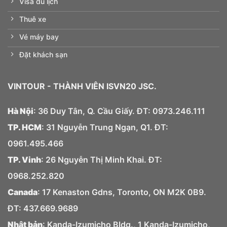
Visa du lịch
Thuê xe
Vé máy bay
Đặt khách sạn
VINTOUR
- THÀNH VIÊN ISVN20 JSC.
Hà Nội
: 36 Duy Tân, Q. Cầu Giấy. ĐT:
0973.
246.
111
TP. HCM
: 31 Nguyễn Trung Ngạn, Q1. ĐT:
0961.495.466
TP. Vinh
: 26 Nguyễn Thị Minh Khai. ĐT:
0968.252.820
Canada
: 17 Kenaston Gdns, Toronto, ON M2K 0B9.
ĐT: 437.669.9689
Nhật bản
: Kanda-Izumicho Bldg., 1 Kanda-Izumicho,