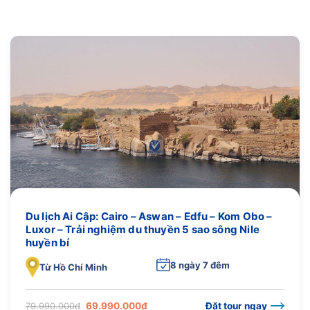
Du lịch Ai Cập: Cairo – Aswan – Edfu – Kom Obo –
Luxor – Trải nghiệm du thuyền 5 sao sông Nile
huyền bí
8 ngày 7 đêm
Từ Hồ Chí Minh
Giá
Giá
79.990.000
₫
69.990.000
₫
Đặt tour ngay