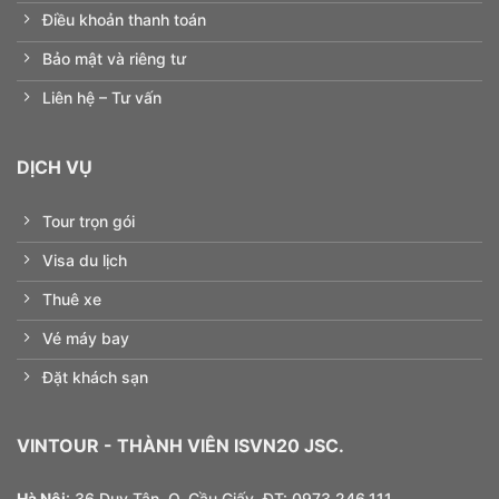
Điều khoản thanh toán
Bảo mật và riêng tư
Liên hệ – Tư vấn
DỊCH VỤ
Tour trọn gói
Visa du lịch
Thuê xe
Vé máy bay
Đặt khách sạn
VINTOUR
- THÀNH VIÊN ISVN20 JSC.
Hà Nội
: 36 Duy Tân, Q. Cầu Giấy. ĐT:
0973.
246.
111