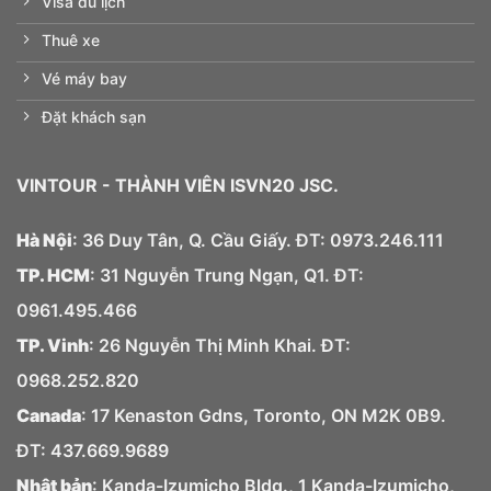
Visa du lịch
Thuê xe
Vé máy bay
Đặt khách sạn
VINTOUR
- THÀNH VIÊN ISVN20 JSC.
Hà Nội
: 36 Duy Tân, Q. Cầu Giấy. ĐT:
0973.
246.
111
TP. HCM
: 31 Nguyễn Trung Ngạn, Q1. ĐT:
0961.495.466
TP. Vinh
: 26 Nguyễn Thị Minh Khai. ĐT:
0968.252.820
Canada
: 17 Kenaston Gdns, Toronto, ON M2K 0B9.
ĐT: 437.669.9689
Nhật bản
: Kanda-Izumicho Bldg., 1 Kanda-Izumicho,