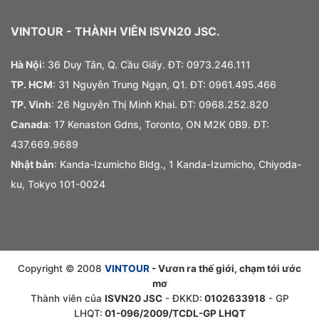
VINTOUR
- THÀNH VIÊN ISVN20 JSC.
Hà Nội
: 36 Duy Tân, Q. Cầu Giấy. ĐT:
0973.
246.
111
TP. HCM
: 31 Nguyễn Trung Ngạn, Q1. ĐT:
0961.495.466
TP. Vinh
: 26 Nguyễn Thị Minh Khai. ĐT: 0968.252.820
Canada
: 17 Kenaston Gdns, Toronto, ON M2K 0B9. ĐT:
437.669.9689
Nhật bản
: Kanda-Izumicho Bldg., 1 Kanda-Izumicho, Chiyoda-
ku, Tokyo 101-0024
Copyright © 2008
VINTOUR
- Vươn ra thế giới, chạm tới ước
mơ
Thành viên của
ISVN20 JSC
- ĐKKD:
0102633918
- GP
LHQT:
01-096/2009/TCDL-GP LHQT