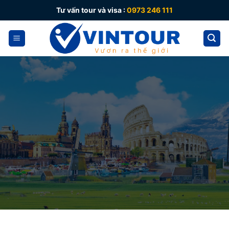
Skip
Tư vấn tour và visa :
0973 246 111
to
content