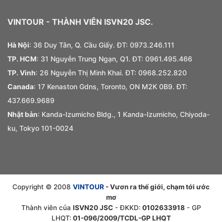
VINTOUR
- THÀNH VIÊN ISVN20 JSC.
Hà Nội
: 36 Duy Tân, Q. Cầu Giấy. ĐT:
0973.
246.
111
TP. HCM
: 31 Nguyễn Trung Ngạn, Q1. ĐT:
0961.495.466
TP. Vinh
: 26 Nguyễn Thị Minh Khai. ĐT: 0968.252.820
Canada
: 17 Kenaston Gdns, Toronto, ON M2K 0B9. ĐT:
437.669.9689
Nhật bản
: Kanda-Izumicho Bldg., 1 Kanda-Izumicho, Chiyoda-
ku, Tokyo 101-0024
Copyright © 2008
VINTOUR
- Vươn ra thế giới, chạm tới ước
mơ
Thành viên của
ISVN20 JSC
- ĐKKD:
0102633918
- GP
LHQT:
01-096/2009/TCDL-GP LHQT