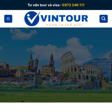
Skip
Tư vấn tour và visa :
0973 246 111
to
content